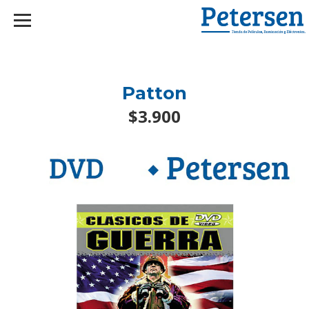
googlef2d1455d5020445a.html
Patton
$3.900