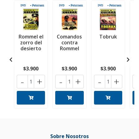
Rommel el
Comandos
Tobruk
L
zorro del
contra
desierto
Rommel
d
$3.900
$3.900
$3.900
-
+
-
+
-
+
Sobre Nosotros