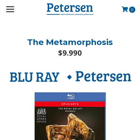
googlef2d1455d5020445a.html
0
The Metamorphosis
$9.990