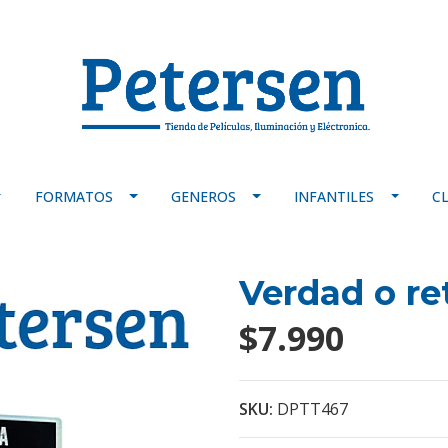
FORMATOS
GENEROS
INFANTILES
C
Verdad o re
$7.990
SKU:
DPTT467