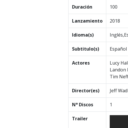
Duración
100
Lanzamiento
2018
Idioma(s)
Inglés,E
Subtitulo(s)
Español
Actores
Lucy Hal
Landon L
Tim Nef
Director(es)
Jeff Wad
N° Discos
1
Trailer