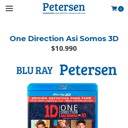
googlef2d1455d5020445a.html
0
One Direction Asi Somos 3D
$10.990