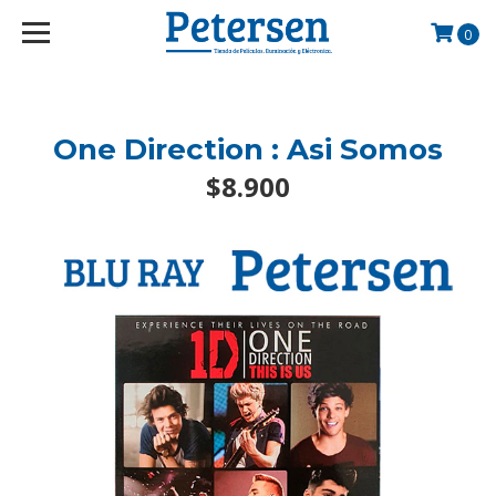
googlef2d1455d5020445a.html
0
One Direction : Asi Somos
$8.900