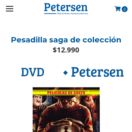
googlef2d1455d5020445a.html
0
Pesadilla saga de colección
$12.990