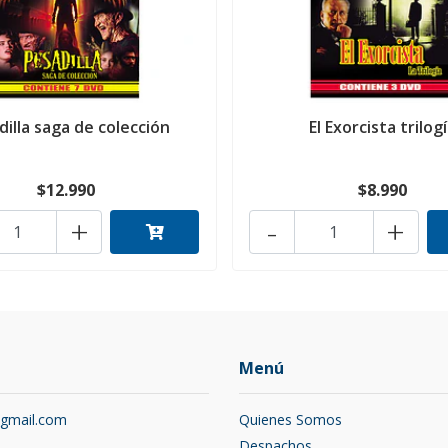
dilla saga de colección
El Exorcista trilog
$12.990
$8.990
+
-
+
Menú
@gmail.com
Quienes Somos
2
Despachos