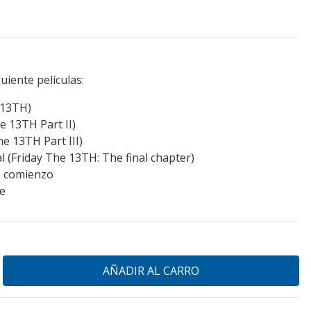
uiente películas:
 13TH)
e 13TH Part II)
he 13TH Part III)
al (Friday The 13TH: The final chapter)
o comienzo
ve