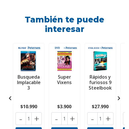
También te puede
interesar
Busqueda
Super
Rápidos y
P
Implacable
Vixens
furiosos 9
3
Steelbook
$10.990
$3.900
$27.990
-
+
-
+
-
+