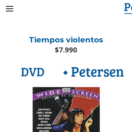
googlef2d1455d5020445a.html
Tiempos violentos
$7.990