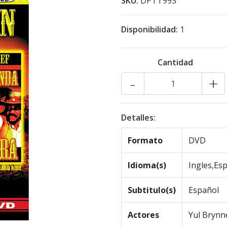
SKU:
DPTT993
Disponibilidad:
1
Cantidad
-
+
Detalles:
Formato
DVD
Idioma(s)
Ingles,Es
Subtitulo(s)
Español
Actores
Yul Brynn