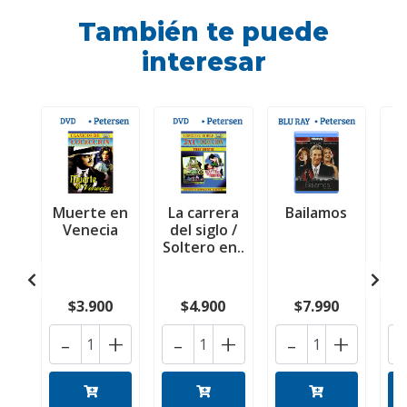
También te puede
interesar
Muerte en
La carrera
Bailamos
M
Venecia
del siglo /
P
Soltero en..
$3.900
$4.900
$7.990
-
+
-
+
-
+