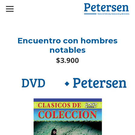
googlef2d1455d5020445a.html
Encuentro con hombres
notables
$3.900